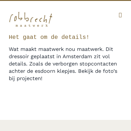
Ga
Facebook
Twitter
Instagram
Pinterest
naar
inhoud
010 341 12 20
|
info@robbrecht.nl
Het gaat om de details!
Wat maakt maatwerk nou maatwerk. Dit
dressoir geplaatst in Amsterdam zit vol
details. Zoals de verborgen stopcontacten
achter de esdoorn klepjes. Bekijk de foto’s
bij projecten!