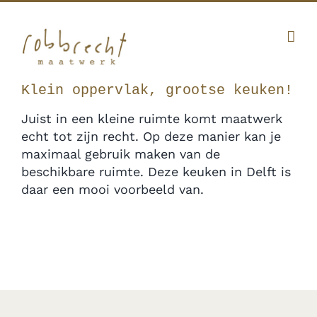
Ga
Facebook
Twitter
Instagram
Pinterest
naar
inhoud
010 341 12 20
|
info@robbrecht.nl
Klein oppervlak, grootse keuken!
Juist in een kleine ruimte komt maatwerk
echt tot zijn recht. Op deze manier kan je
maximaal gebruik maken van de
beschikbare ruimte. Deze keuken in Delft is
daar een mooi voorbeeld van.