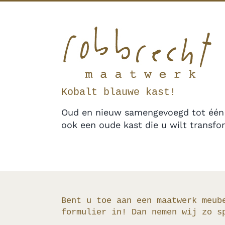
Ga
Facebook
Twitter
Instagram
Pinterest
naar
inhoud
Kobalt blauwe kast!
Oud en nieuw samengevoegd tot één ge
ook een oude kast die u wilt transf
Bent u toe aan een maatwerk meub
formulier in! Dan nemen wij zo s