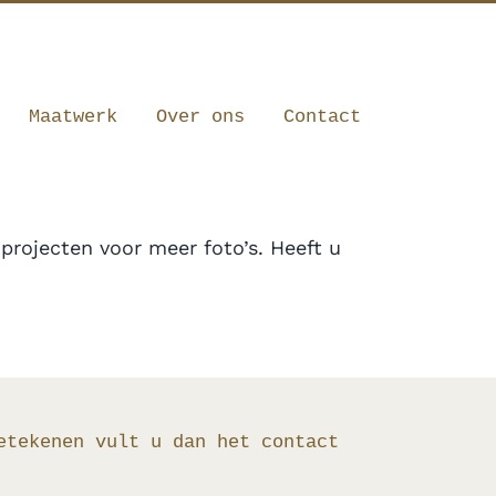
010 341 12 20
|
info@robbrecht.nl
Maatwerk
Over ons
Contact
projecten voor meer foto’s. Heeft u
etekenen vult u dan het contact