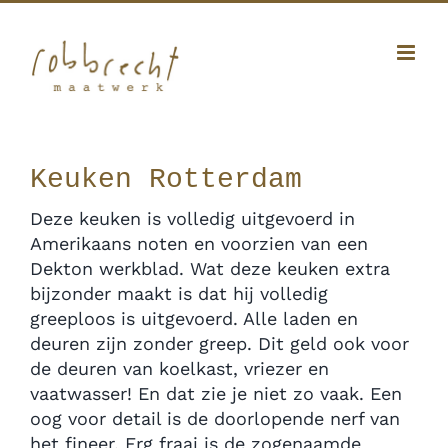
Ga
Facebook
Twitter
Instagram
Pinterest
naar
inhoud
010 341 12 20
|
info@robbrecht.nl
Keuken Rotterdam
Deze keuken is volledig uitgevoerd in
Amerikaans noten en voorzien van een
Dekton werkblad. Wat deze keuken extra
bijzonder maakt is dat hij volledig
greeploos is uitgevoerd. Alle laden en
deuren zijn zonder greep. Dit geld ook voor
de deuren van koelkast, vriezer en
vaatwasser! En dat zie je niet zo vaak. Een
oog voor detail is de doorlopende nerf van
het fineer. Erg fraai is de zogenaamde