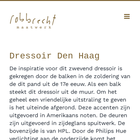
Ga
Facebook
Twitter
Instagram
Pinterest
naar
inhoud
010 341 12 20
|
info@robbrecht.nl
Dressoir Den Haag
De inspiratie voor dit zwevend dressoir is
gekregen door de balken in de zoldering van
de dit pand uit de 17e eeuw. Als een balk
steekt dit dressoir uit de muur. Om het
geheel een vriendelijke uitstraling te geven
is het uiteinde afgerond. Deze accenten zijn
uitgevoerd in Amerikaans noten. De deuren
zijn uitgevoerd in zijdeglans spuitwerk. De
bovenzijde is van HPL. Door de Philips Hue
verlichting aan de onderzijde komt het