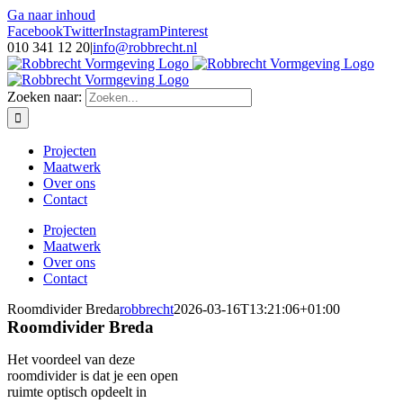
Ga naar inhoud
Facebook
Twitter
Instagram
Pinterest
010 341 12 20
|
info@robbrecht.nl
Zoeken naar:
Projecten
Maatwerk
Over ons
Contact
Projecten
Maatwerk
Over ons
Contact
Roomdivider Breda
robbrecht
2026-03-16T13:21:06+01:00
Roomdivider Breda
Het voordeel van deze
roomdivider is dat je een open
ruimte optisch opdeelt in