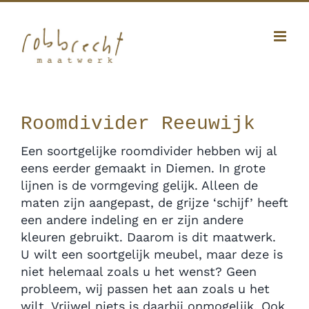
Ga
Facebook
Twitter
Instagram
Pinterest
naar
inhoud
010 341 12 20
|
info@robbrecht.nl
Roomdivider Reeuwijk
Een soortgelijke roomdivider hebben wij al
eens eerder gemaakt in Diemen. In grote
lijnen is de vormgeving gelijk. Alleen de
maten zijn aangepast, de grijze ‘schijf’ heeft
een andere indeling en er zijn andere
kleuren gebruikt. Daarom is dit maatwerk.
U wilt een soortgelijk meubel, maar deze is
niet helemaal zoals u het wenst? Geen
probleem, wij passen het aan zoals u het
wilt. Vrijwel niets is daarbij onmogelijk. Ook