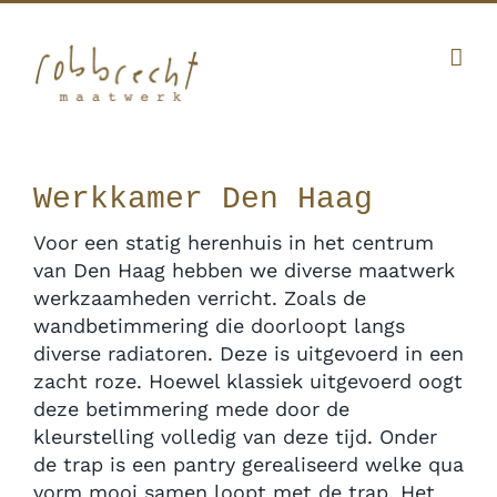
Ga
Facebook
Twitter
Instagram
Pinterest
naar
inhoud
010 341 12 20
|
info@robbrecht.nl
Werkkamer Den Haag
Voor een statig herenhuis in het centrum
van Den Haag hebben we diverse maatwerk
werkzaamheden verricht. Zoals de
wandbetimmering die doorloopt langs
diverse radiatoren. Deze is uitgevoerd in een
zacht roze. Hoewel klassiek uitgevoerd oogt
deze betimmering mede door de
kleurstelling volledig van deze tijd. Onder
de trap is een pantry gerealiseerd welke qua
vorm mooi samen loopt met de trap. Het