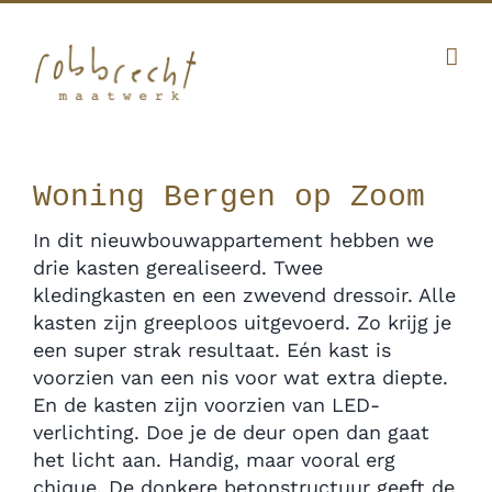
Ga
Facebook
Twitter
Instagram
Pinterest
naar
inhoud
010 341 12 20
|
info@robbrecht.nl
Woning Bergen op Zoom
In dit nieuwbouwappartement hebben we
drie kasten gerealiseerd. Twee
kledingkasten en een zwevend dressoir. Alle
kasten zijn greeploos uitgevoerd. Zo krijg je
een super strak resultaat. Eén kast is
voorzien van een nis voor wat extra diepte.
En de kasten zijn voorzien van LED-
verlichting. Doe je de deur open dan gaat
het licht aan. Handig, maar vooral erg
chique. De donkere betonstructuur geeft de