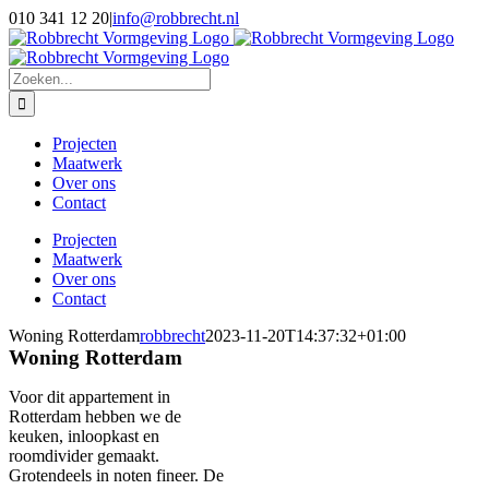
Ga
Facebook
Twitter
Instagram
Pinterest
010 341 12 20
|
info@robbrecht.nl
naar
inhoud
Zoeken
naar:
Projecten
Maatwerk
Over ons
Contact
Projecten
Maatwerk
Over ons
Contact
Woning Rotterdam
robbrecht
2023-11-20T14:37:32+01:00
Woning Rotterdam
Voor dit appartement in
Rotterdam hebben we de
keuken, inloopkast en
roomdivider gemaakt.
Grotendeels in noten fineer. De