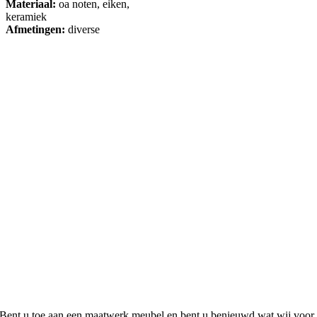
Materiaal:
oa noten, eiken,
keramiek
Afmetingen:
diverse
Bent u toe aan een maatwerk meubel en bent u benieuwd wat wij voor