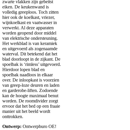
zwarte vlakken zijn gebeitst
eiken. De keukenwand is
volledig greeploos. Toch zitten
hier ook de koelkast, vriezer,
wijnkoelkast en vaatwasser in
verwerkt. Al deze apparaten
worden geopend door middel
van elektrische ondersteuning.
Het werkblad is van keramiek
en uitgevoerd als zogenaamde
waterval. Dit betekend dat het
blad doorloopt in de zijkant. De
spoelbak is ‘rimless’ uitgevoerd.
Hierdoor lopen blad en
spoelbak naadloos in elkaar
over. De inloopkast is voorzien
van greep-loze deuren en laden
en garderobe-liften. Zodoende
kan de hoogte maximaal benut
worden. De roomdivider zorgt
ervoor dat het bed op een fraaie
manier uit het beeld wordt
onttrokken.
Ontwerp:
Ontwerpburo OE!