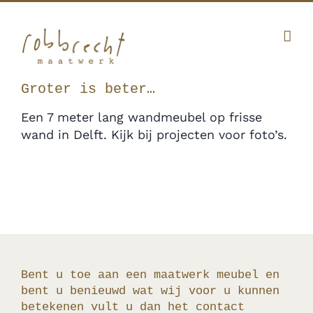
Ga
Facebook
Twitter
Instagram
Pinterest
naar
inhoud
010 341 12 20
|
info@robbrecht.nl
Groter is beter…
Een 7 meter lang wandmeubel op frisse
wand in Delft. Kijk bij projecten voor foto’s.
Bent u toe aan een maatwerk meubel en
bent u benieuwd wat wij voor u kunnen
betekenen vult u dan het contact