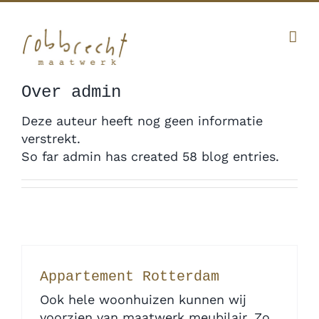
Ga
Facebook
Twitter
Instagram
Pinterest
naar
inhoud
010 341 12 20
|
info@robbrecht.nl
Over
admin
Deze auteur heeft nog geen informatie
verstrekt.
So far admin has created 58 blog entries.
Appartement Rotterdam
Ook hele woonhuizen kunnen wij
voorzien van maatwerk meubilair. Zo