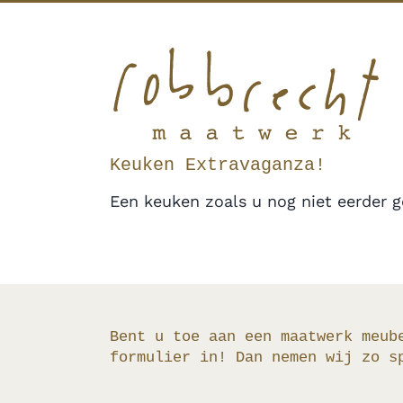
Ga
Facebook
Twitter
Instagram
Pinterest
naar
inhoud
Keuken Extravaganza!
Een keuken zoals u nog niet eerder ge
Bent u toe aan een maatwerk meub
formulier in! Dan nemen wij zo s