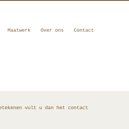
010 341 12 20
|
info@robbrecht.nl
Maatwerk
Over ons
Contact
etekenen vult u dan het contact