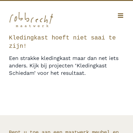
Ga
Facebook
Twitter
Instagram
Pinterest
naar
inhoud
010 341 12 20
|
info@robbrecht.nl
Kledingkast hoeft niet saai te
zijn!
Een strakke kledingkast maar dan net iets
anders. Kijk bij projecten ‘Kledingkast
Schiedam’ voor het resultaat.
Bent u toe aan een maatwerk meubel en