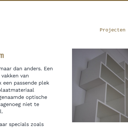
Projecten
m
maar dan anders. Een
 vakken van
k een passende plek
plaatmateriaal
genaamde optische
nagenoeg niet te
l.
aar specials zoals