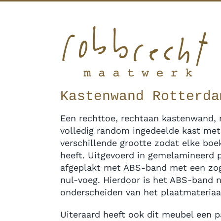
Ga
Facebook
Twitter
Instagram
Pinterest
naar
inhoud
Kastenwand Rotterda
Een rechttoe, rechtaan kastenwand, 
volledig random ingedeelde kast met
verschillende grootte zodat elke boe
heeft. Uitgevoerd in gemelamineerd 
afgeplakt met ABS-band met een zo
nul-voeg. Hierdoor is het ABS-band 
onderscheiden van het plaatmateriaa
Uiteraard heeft ook dit meubel een p