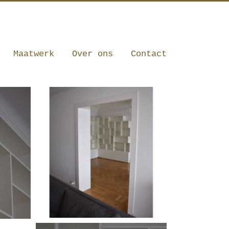
010 341 12 20
|
info@robbrecht.nl
Maatwerk
Over ons
Contact