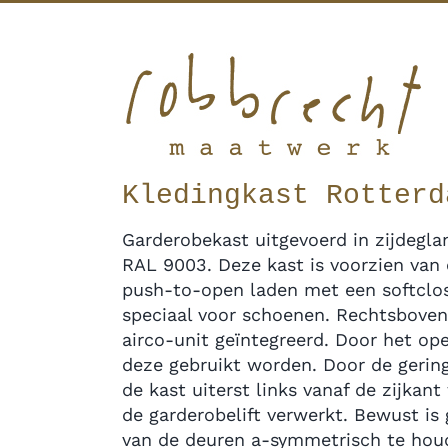
Ga
Facebook
Twitter
Instagram
Pinterest
naar
inhoud
Kledingkast Rotterd
Garderobekast uitgevoerd in zijdegla
RAL 9003. Deze kast is voorzien van 
push-to-open laden met een softclos
speciaal voor schoenen. Rechtsboven
airco-unit geïntegreerd. Door het op
deze gebruikt worden. Door de gerin
de kast uiterst links vanaf de zijkant 
de garderobelift verwerkt. Bewust is 
van de deuren a-symmetrisch te houd