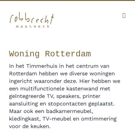
Ga
Facebook
Twitter
Instagram
Pinterest
naar
inhoud
010 341 12 20
|
info@robbrecht.nl
Woning Rotterdam
In het Timmerhuis in het centrum van
Rotterdam hebben we diverse woningen
ingericht waaronder deze. Hier hebben we
een multifunctionele kastenwand met
geïntegreerde TV, speakers, printer
aansluiting en stopcontacten geplaatst.
Maar ook een badkamermeubel,
kledingkast, TV-meubel en omtimmering
voor de keuken.